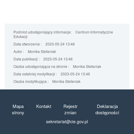
Podmiot udostępniający informacje:
Centrum Informatyczne
Edukacji
Data stworzenia :
2023-05-24 13:46
Autor :
Monika Stefaniak
Data publikacji :
2023-05-24 13:46
Osoba udostępniająca na stronie :
Monika Stefaniak
Data ostatniej modyfikacji :
2023-05-24 13:46
Osoba modyfikująca :
Monika Stefaniak
Mapa
Kontakt
Rejestr
Deklaracja
strony
zmian
dostępności
sekretariat@cie.gov.pl