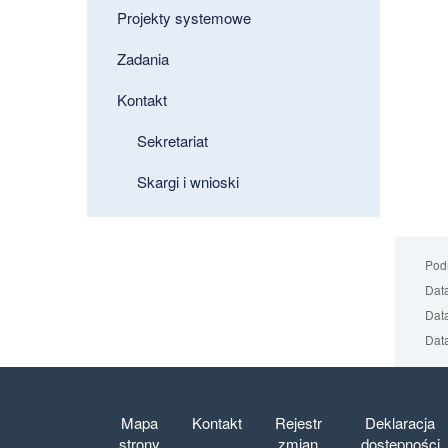
Projekty systemowe
Zadania
Kontakt
Sekretariat
Skargi i wnioski
Podm
Data
Data
Data
Mapa
Kontakt
Rejestr
Deklaracja
strony
zmian
dostępności