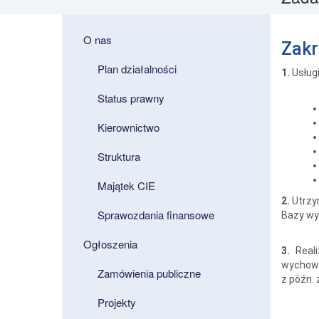
O nas
Zakr
Plan działalności
1.
Usługi
Status prawny
Kierownictwo
Struktura
Majątek CIE
2.
Utrzym
Sprawozdania finansowe
Bazy wyn
Ogłoszenia
3.
Reali
wychowan
Zamówienia publiczne
z późn. 
Projekty